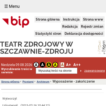
☰ Menu
Informacje
Strona główna
Instrukcja
Strona www
o
Teatrze
Redakcja
Rejestr zmian
Dane
adresowe
Statystyki stron
Deklaracja dostępności
Konkurs
TEATR ZDROJOWY W
na
Dyrektora
SZCZAWNIE-ZDROJU
Teatru
Dyrekcja
Status
A
A+
A++
A
A
A
A
Niedziela 09.08.2026
prawny
Wyszukiwanie treści w
zaawansowane
Finanse
serwisie:
Dokumenty
Wyposażenie - zakończenie
Strona główna
Przetargi
Archiwum
Przetargi
Aktualne
przetargi
Rozstrzygnięcia
Wytworzył:
Archiwum
Udostępnił:
(2013-07-16 10:44:12)