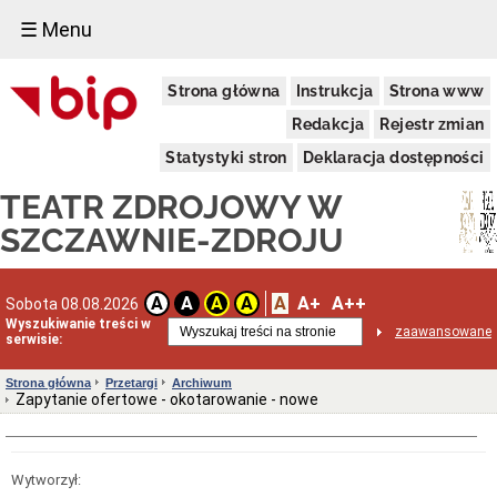
☰ Menu
Informacje
Strona główna
Instrukcja
Strona www
o
Teatrze
Redakcja
Rejestr zmian
Dane
adresowe
Statystyki stron
Deklaracja dostępności
Konkurs
TEATR ZDROJOWY W
na
Dyrektora
SZCZAWNIE-ZDROJU
Teatru
Dyrekcja
Status
A
A+
A++
A
A
A
A
Sobota 08.08.2026
prawny
Wyszukiwanie treści w
zaawansowane
Finanse
serwisie:
Dokumenty
Strona główna
Przetargi
Archiwum
Przetargi
Zapytanie ofertowe - okotarowanie - nowe
Aktualne
przetargi
Rozstrzygnięcia
Wytworzył:
Archiwum